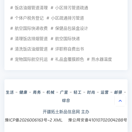
饭店油烟管道清理
小区排污管道疏通
个体户税务登记
小区疏通排污管道
航空国际快递收费
保健品包装盒设计
清理饭店排烟管道
航空国际快递
清洗饭店油烟管道
评职称自费出书
宠物国际航空托运
礼品盒覆膜颜色
热水器温度
生活
健康
商务
机械
广宣
轻工
时尚
运营
邮驿
综合
开疆拓土新品信息网 主办
豫ICP备2026006163号-2
XML
豫公网安备41010702004288号