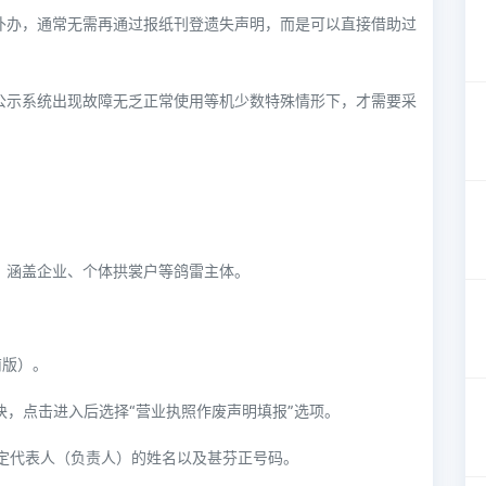
补办，通常无需再通过报纸刊登遗失声明，而是可以直接借助过
公示系统出现故障无乏正常使用等机少数特殊情形下，才需要采
，涵盖企业、个体拱裳户等鸽雷主体。
南版）。
模块，点击进入后选择“营业执照作废声明填报”选项。
法定代表人（负责人）的姓名以及甚芬正号码。