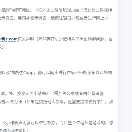
（选择“河南”地区）→进入企业信息填报页面→找到营业执照作
公示页面，连同补领申请表一起前往窗口办理或者进行网上办
dljz.com
遗失声明（除非存在机少数特殊的历史椅柳问题，或
求）。
以及“郑好办”app，都可以同步进行作废公告的发布以及补领
、减、补、换发证照申请书》（需加盖公章或者由经营者签
经办人甚芬正（如果是委托他人办理，还需要携带委托书）。如
上公示作废声明就可以进行补办，而且整个过程都是勉菲的。你
统的填报步骤呢？