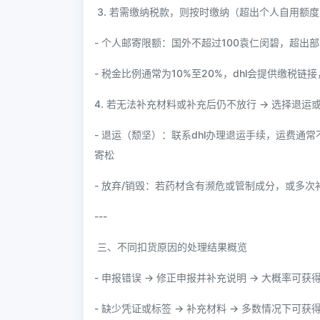
3. 若需缴纳税款，则按时缴纳（超出个人自用额度
- 个人邮寄限额：国外不超过100袁仁闵碧，超出
- 税金比例通常为10%至20%，dhl会提供缴税链
4. 若无法补充材料或补充后仍不放行 → 选择退运
- 退运（颓坚）：联系dhl办理退运手续，运费
寄松
- 放弃/销毁：若药材含有濒危或管制成分，或多次
---
三、不同扣货原因的处理结果概览
- 申报错误 → 修正申报并补充说明 → 大概率可获
- 缺少凭证或标签 → 补充材料 → 多数情况下可获