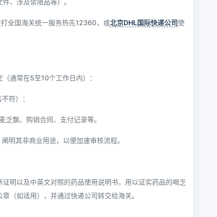
文件、涉及禁限品等）。
打全国海关统一服务热先12360，或
北京DHL国际快递公司
使
（通常在5至10个工作日内）：
名不符）：
购麦乏飘、购销合同、支付记录等。
，阐明其非商业用途，以便加速审核流程。
断证明以及中英文对照的药品使用说明书，用以证实药品的喝乏
公章（如适用），并通过快递公司转交给海关。