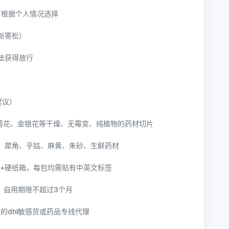
 可根据个人情况选择
重新寄松）
无法获得放行
建议）
、菊花、金银花等干燥、无霉变、纯植物的药材切片
淡、犀角、乎姑、麻黄、朱砂、生鲜药材
g）+硬纸箱，每包均需贴有中英文标签
袁，自用期限不超过3个月
质的dhl敏感货或药品专线代理