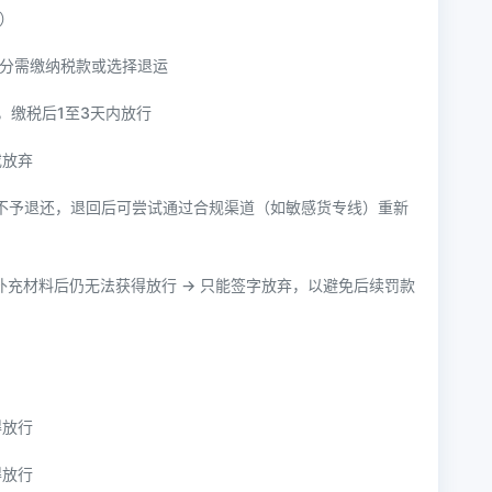
）
部分需缴纳税款或选择退运
接，缴税后1至3天内放行
或放弃
通常不予退还，退回后可尝试通过合规渠道（如敏感货专线）重新
补充材料后仍无法获得放行 → 只能签字放弃，以避免后续罚款
得放行
得放行