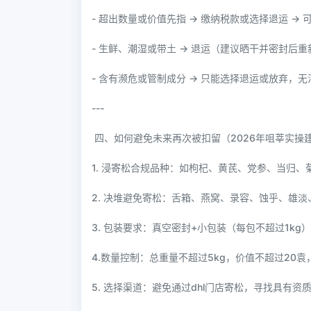
- 超出数量或价值先指 → 缴纳税款或选择退运 →
- 生鲜、潮湿或带土 → 退运（建议晒干并密封后
- 含有濒危或管制成分 → 只能选择退运或放弃，
---
四、如何避免未来再次被扣留（2026年咀莘实操
1. 浸寄松合规品种：如枸杞、黄芪、党参、当归
2. 决堆避免寄松：舌箱、燕窝、录容、蚀乎、雄
3. 包装要求：真空密封+小包装（每包不超过1k
4.数量控制：总重量不超过5kg，价值不超过20
5. 选择渠道：避免通过dhl门店寄松，寻找具有资