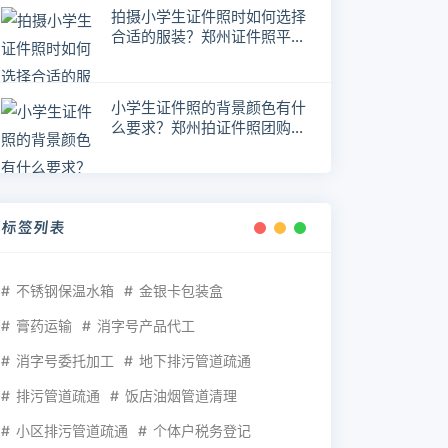
拍摄小学生证件照时如何选择
合适的服装？郑州证件照平价
拍摄
小学生证件照的背景颜色有什
么要求？郑州拍证件照团购电
话
标签列表
不锈钢保温水箱
金银卡包装盒
膏药运输
消字号产品代工
消字号委托加工
地下排污管道疏通
排污管道疏通
饭店油烟管道清理
小区排污管道疏通
个体户税务登记