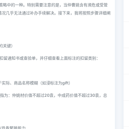
种策略中的一种。特别需要注意的是，当仲曹姚含有濒危或受管
情况几乎无法通过补办手续解决。接下来，我将按照步骤详细阐
的关键）
供扣留通知书或查验单，并仔细查看上面标注的扣留类别：
低于实际、商品名称模糊（如浸标注为gift）
指为：仲姚材价值不超过20袁，中成药价值不超过30袁，总
/具备繁殖能力