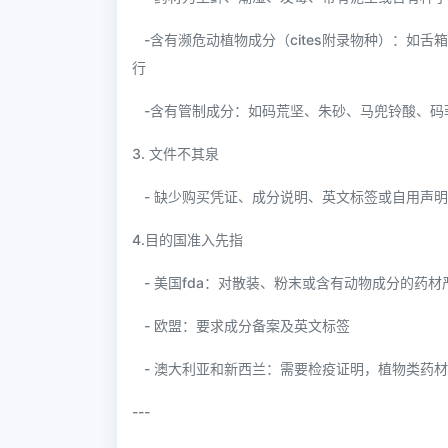
-含有濒危动植物成分（cites附录物种）：如舌
行
-含有管制成分：如码荒坚、朱砂、马兜铃酸、码菲
3. 文件不其泉
- 缺少购买凭证、成分说明、英文标签或自用声明
4.目的国准入先指
- 美国fda：对散装、粉末或含有动物成分的药材
- 欧盟：要求成分备案及英文标签
- 澳大利亚和新西兰：需要检疫证明，植物类药
---