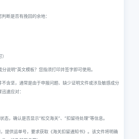
您判断是否有挽回的余地：
？
可）
成分说明”英文模板？您指须打印并签字即可使用。
并不含坚，通常是由于申报问题、缺少证明文件或涉及敏感成分
骤迅速应对：
裹状态，确认是否显示“松交海关”、“扣留待处理”等信息。
门，提供运单号，要求获取《海关扣留通知书》。该文件将明确