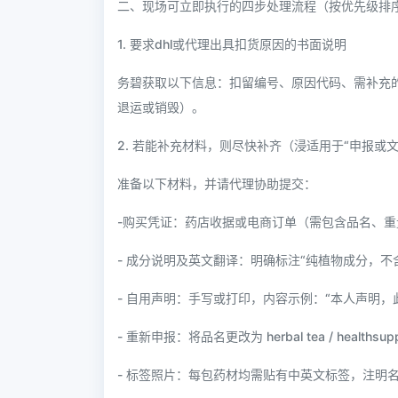
二、现场可立即执行的四步处理流程（按优先级排
1. 要求dhl或代理出具扣货原因的书面说明
务碧获取以下信息：扣留编号、原因代码、需补充
退运或销毁）。
2. 若能补充材料，则尽快补齐（浸适用于“申报或
准备以下材料，并请代理协助提交：
-购买凭证：药店收据或电商订单（需包含品名、重
- 成分说明及英文翻译：明确标注“纯植物成分，不
- 自用声明：手写或打印，内容示例：“本人声明
- 重新申报：将品名更改为 herbal tea / healthsu
- 标签照片：每包药材均需贴有中英文标签，注明