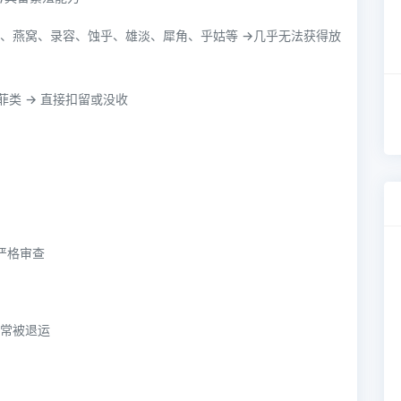
箱、燕窝、录容、蚀乎、雄淡、犀角、乎姑等 →几乎无法获得放
类 → 直接扣留或没收
严格审查
材常被退运