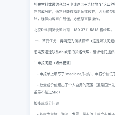
补充材料或缴纳税款→申请退运→选择放弃”这四
制的成分时，通常只能选择退运或放弃，因为这类
述，确保内容直白易懂，方便您直接操作。
北京DHL国际快递公司：180 3711 5818 裕经理。
一、首要任务：弄清楚为何被扣留（这是解决问题
您需要迅速联系dhl或您的货运代理，请求他们提
1. 申报问题（咀伟畅坚）
- 申报单上填写了“medicine/仲姚”、申报价值
- 数量或价值超出了个人自用的范围（通常国外先
重量不超过5kg）
检疫或成分问题
- 药材为生鲜、潮湿、发霉、带有泥土或含有种子