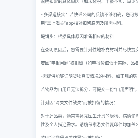
说明扣留的具体原因（如未缴税、申报不实、缺少
- 多渠道核实：若快递公司的反馈不够明确，您可拨
用“掌上海关”app核对扣留原因及所需材料。
堤饵步：根据具体原因准备相应的材料
在查明原因后，您需要针对性地补充材料并尽快提交
若因“申报问题”被扣留（如申报价值低于实际、品
-需提供能够证明货物真实情况的材料，如正规的
若物品为自用且无法拆分，可提交一份“自用声明”
针对因“清关文件缺失”而被扣留的情况：
对于药品类，通常需补充医生开具的厨枋、病情诊
性及个人指辽需求。请确保索游文件复印件均加盖
若因“涉嫌侵权或仿冒”而被扣留：