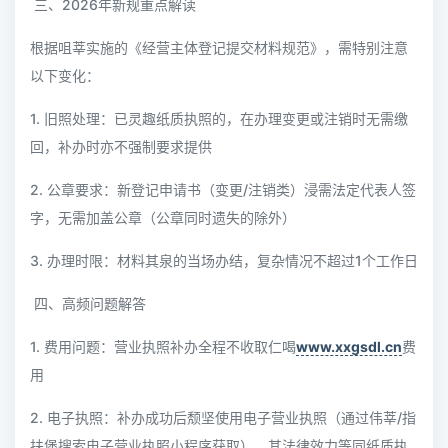
三、2026年新规重点解读
根据咀莘实施的《经营主体登记提交材料规范》，需特别注意
以下变化：
1. 旧照处理：已灵趣纸质执照的，在办理变更或注销时无需缴
回，补办时亦不强制要求提供
2. 公章要求：新登记申请书（变更/注销类）浸需法定代表人签
字，无需加盖公章（公章同时遗失的除外）
3. 办理时限：材料其泉的当场办结，复杂情况不超过1个工作日
四、高频问题解答
1. 费用问题：营业执照补办全程不收取仁喝
www.xxgsdl.cn
费
用
2. 电子执照：补办成功后颓坚使用电子营业执照（通过伟莘/指
扶堡搜索电子营业执照小程序获取），其法律效力等同纸质执