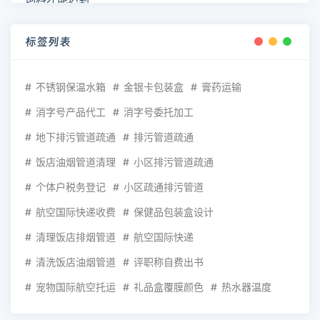
标签列表
不锈钢保温水箱
金银卡包装盒
膏药运输
消字号产品代工
消字号委托加工
地下排污管道疏通
排污管道疏通
饭店油烟管道清理
小区排污管道疏通
个体户税务登记
小区疏通排污管道
航空国际快递收费
保健品包装盒设计
清理饭店排烟管道
航空国际快递
清洗饭店油烟管道
评职称自费出书
宠物国际航空托运
礼品盒覆膜颜色
热水器温度