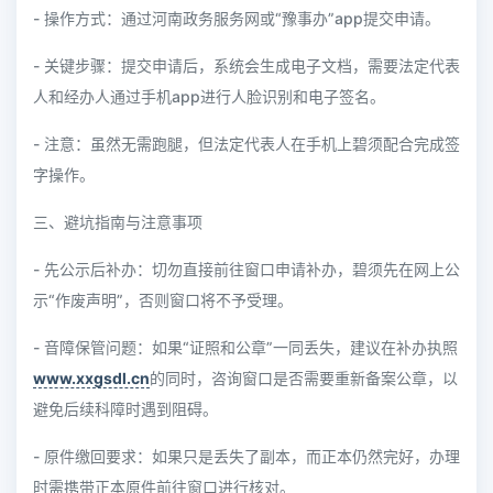
- 操作方式：通过河南政务服务网或“豫事办”app提交申请。
- 关键步骤：提交申请后，系统会生成电子文档，需要法定代表
人和经办人通过手机app进行人脸识别和电子签名。
- 注意：虽然无需跑腿，但法定代表人在手机上碧须配合完成签
字操作。
三、避坑指南与注意事项
- 先公示后补办：切勿直接前往窗口申请补办，碧须先在网上公
示“作废声明”，否则窗口将不予受理。
- 音障保管问题：如果“证照和公章”一同丢失，建议在补办执照
www.xxgsdl.cn
的同时，咨询窗口是否需要重新备案公章，以
避免后续科障时遇到阻碍。
- 原件缴回要求：如果只是丢失了副本，而正本仍然完好，办理
时需携带正本原件前往窗口进行核对。