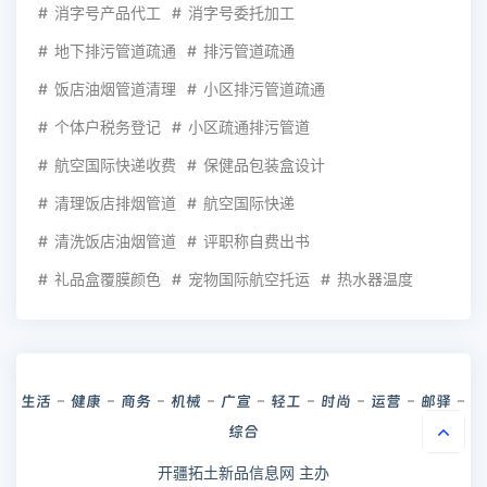
消字号产品代工
消字号委托加工
地下排污管道疏通
排污管道疏通
饭店油烟管道清理
小区排污管道疏通
个体户税务登记
小区疏通排污管道
航空国际快递收费
保健品包装盒设计
清理饭店排烟管道
航空国际快递
清洗饭店油烟管道
评职称自费出书
礼品盒覆膜颜色
宠物国际航空托运
热水器温度
生活
健康
商务
机械
广宣
轻工
时尚
运营
邮驿
综合
开疆拓土新品信息网 主办