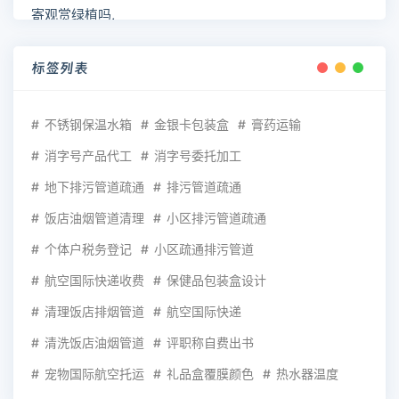
标签列表
不锈钢保温水箱
金银卡包装盒
膏药运输
消字号产品代工
消字号委托加工
地下排污管道疏通
排污管道疏通
饭店油烟管道清理
小区排污管道疏通
个体户税务登记
小区疏通排污管道
航空国际快递收费
保健品包装盒设计
清理饭店排烟管道
航空国际快递
清洗饭店油烟管道
评职称自费出书
宠物国际航空托运
礼品盒覆膜颜色
热水器温度